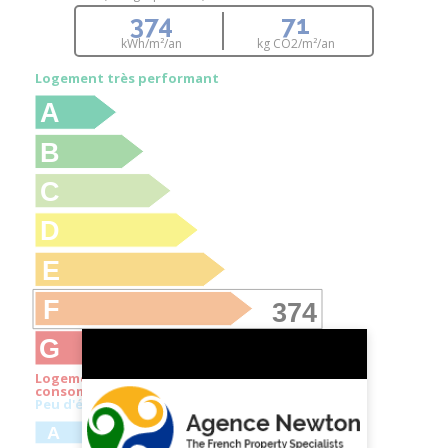
374
71
kWh/m²/an
kg CO
2
/m²/an
Logement très performant
A
B
C
D
E
F
374
G
Logement extrêmement
consommateur d'énergie
Peu d'émissions de CO
2
A