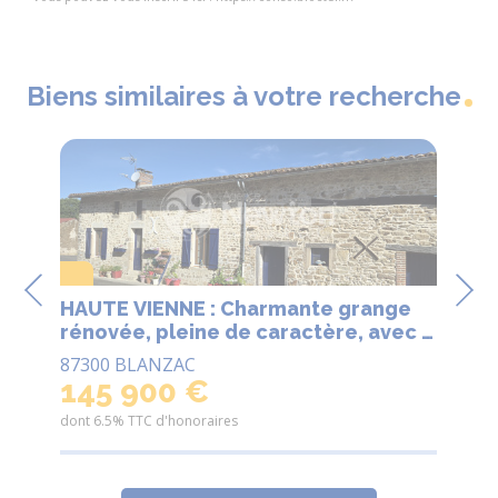
Biens similaires à votre recherche
Exclusi
N
HAUTE VIENNE : Charmante grange
HA
rénovée, pleine de caractère, avec 3
ré
chambres, située dans un hameau
su
87300 BLANZAC
872
calme près de la ville historique de
de j
145 900 €
1
Bellac
84
dont 6.5% TTC d'honoraires
dont