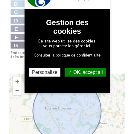
B
C
D
Gestion des
E
cookies
F
71
Ce site web utilise des cookies,
G
vous pouvez les gérer ici.
Émissions de CO
2
Consulter la politique de confidentialité
très importantes
Personalize
OK, accept all
+
−