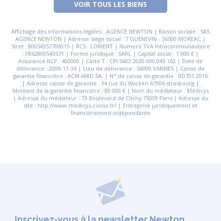
VOIR TOUS LES BIENS
Affichage des informations légales : AGENCE NEWTON | Raison sociale : SAS
AGENCE NEWTON | Adresse siège social : 7 GUENEVIN - 56500 MOREAC |
Siret : 80054357700015 | RCS : LORIENT | Numero TVA Intracommunautaire
: FR62800543571 | Forme juridique : SARL | Capital social : 1 000 € |
Assurance RCP : 400000 | Carte T : CPI 5602 2020 000 045 162 | Date de
délivrance : 2009-11-14 | Lieu de délivrance : 56000 VANNES | Caisse de
garantie financière : ACM-IARD SA. | N° de caisse de garantie : BD701.2016
| Adresse caisse de garantie : 34 rue du Wacken 67906 strasbourg |
Montant de la garantie financière : 80 000 € | Nom du médiateur : Médicys
| Adresse du médiateur : 73 Boulevard de Clichy 75009 Paris | Adresse du
site : http://www.medicys-conso.fr/ | Entreprise juridiquement et
financièrement indépendante
Inscrivez-vous à la newsletter Newton