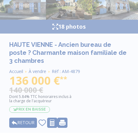
18 photos
HAUTE VIENNE - Ancien bureau de
poste ? Charmante maison familiale de
3 chambres
Fil
Accueil
À vendre
Réf : AM-4879
d'Ariane
136 000 €
**
140 000 €
Dont 5.84% TTC honoraires inclus à
la charge de l'acquéreur
PRIX EN BAISSE
RETOUR