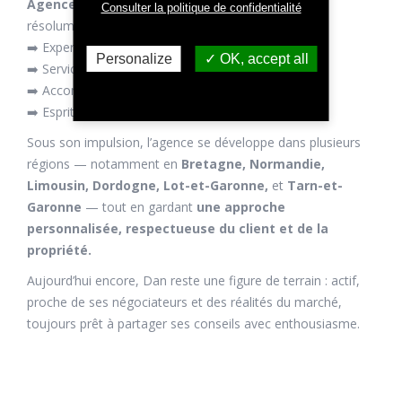
Agence Newton
, une structure indépendante et
Consulter la politique de confidentialité
résolument humaine, à l’image de ses valeurs :
➡️ Expertise locale
Personalize
OK, accept all
➡️ Service bilingue
➡️ Accompagnement sur mesure
➡️ Esprit d’équipe et de collaboration
Sous son impulsion, l’agence se développe dans plusieurs
régions — notamment en
Bretagne, Normandie,
Limousin, Dordogne, Lot-et-Garonne,
et
Tarn-et-
Garonne
— tout en gardant
une approche
personnalisée, respectueuse du client et de la
propriété.
Aujourd’hui encore, Dan reste une figure de terrain : actif,
proche de ses négociateurs et des réalités du marché,
toujours prêt à partager ses conseils avec enthousiasme.