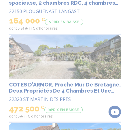
spacieuse, 2 chambres RDC, 4 chambres
total, avec piscine creusée, terrasse et
22150 PLOUGUENAST LANGAST
jardin..
164 000
€
PRIX EN BAISSE
dont 5.81% TTC d'honoraires
COTES D'ARMOR, Proche Mur De Bretagne,
Deux Propriétés De 4 Chambres Et Une
Avec 1 Chambre, Piscine Chauffée Et
22320 ST MARTIN DES PRES
écurie
472 500
€
PRIX EN BAISSE
dont 5% TTC d'honoraires