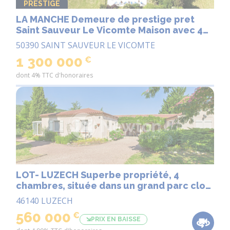
PRESTIGE
LA MANCHE Demeure de prestige pret
Saint Sauveur Le Vicomte Maison avec 4
Gites, Apartment et Piscine
50390 SAINT SAUVEUR LE VICOMTE
1 300 000
€
dont 4% TTC d'honoraires
LOT- LUZECH Superbe propriété, 4
chambres, située dans un grand parc clos
avec piscine chauffée.
46140 LUZECH
560 000
€
PRIX EN BAISSE