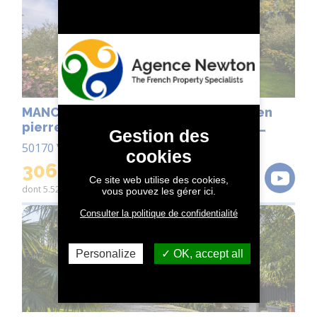
MANCHE, près de Pontorson, maison en
pierres 7 pièces, 4 chambres, piscine
Gestion des
couverte, jardin, garages
50170 VESSEY
cookies
306 000
€
PRIX EN BAISSE
Ce site web utilise des cookies,
dont 5.52% TTC d'honoraires
vous pouvez les gérer ici.
Consulter la politique de confidentialité
Personalize
OK, accept all