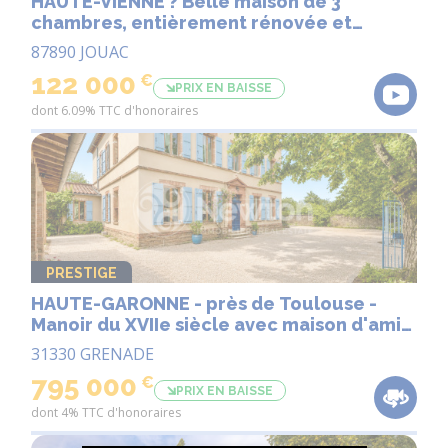
HAUTE-VIENNE ? Belle maison de 3
chambres, entièrement rénovée et
présentée avec soin, située en bordure
87890 JOUAC
de village.
122 000
€
PRIX EN BAISSE
dont 6.09% TTC d'honoraires
PRESTIGE
HAUTE-GARONNE - près de Toulouse -
Manoir du XVIIe siècle avec maison d'amis,
piscine et potentiel de revenus .
31330 GRENADE
795 000
€
PRIX EN BAISSE
dont 4% TTC d'honoraires