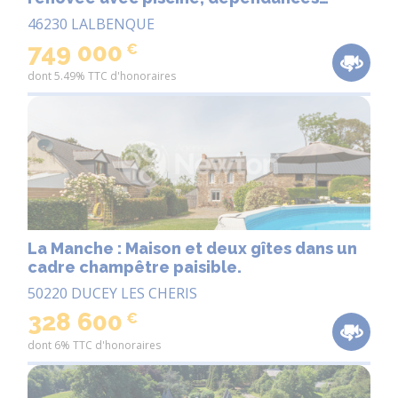
équestres et vues imprenables sur la
46230 LALBENQUE
campagne
749 000
€
dont 5.49% TTC d'honoraires
La Manche : Maison et deux gîtes dans un
cadre champêtre paisible.
50220 DUCEY LES CHERIS
328 600
€
dont 6% TTC d'honoraires