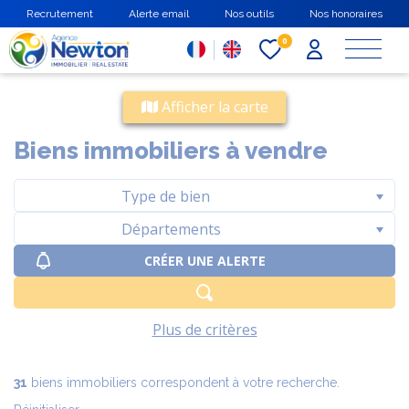
Aller
Recrutement
Alerte email
Nos outils
Nos honoraires
au
contenu
0
principal
Afficher la carte
Biens immobiliers à vendre
Plus de critères
31
biens immobiliers correspondent à votre recherche.