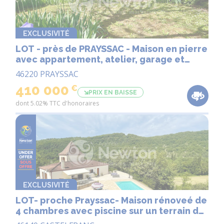
EXCLUSIVITÉ
LOT - près de PRAYSSAC - Maison en pierre
avec appartement, atelier, garage et
piscine
46220 PRAYSSAC
410 000
€
PRIX EN BAISSE
dont 5.02% TTC d'honoraires
EXCLUSIVITÉ
LOT- proche Prayssac- Maison rénoveé de
4 chambres avec piscine sur un terrain de
0,96H