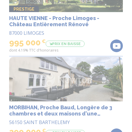
PRESTIGE
HAUTE VIENNE - Proche Limoges -
Château Entièrement Rénové
87000 LIMOGES
995 000
€
PRIX EN BAISSE
dont 4.19% TTC d'honoraires
MORBIHAN, Proche Baud, Longère de 3
chambres et deux maisons d'une
chambre, piscine hors sol chauffée
56150 SAINT BARTHELEMY
299 000
€