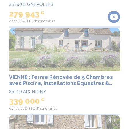
propriété de qualité avec piscine.
36160 LIGNEROLLES
279 943
€
dont 5.5% TTC d'honoraires
VIENNE : Ferme Rénovée de 5 Chambres
avec Piscine, Installations Équestres &
4,32 ha près de Chauvigny
86210 ARCHIGNY
339 000
€
dont 5.69% TTC d'honoraires