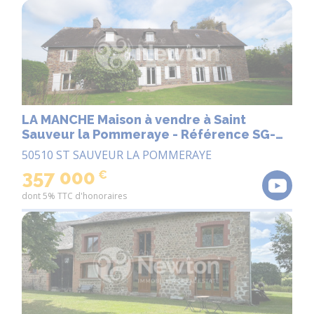
LA MANCHE Maison à vendre à Saint
Sauveur la Pommeraye - Référence SG-
4892
50510 ST SAUVEUR LA POMMERAYE
357 000
€
dont 5% TTC d'honoraires