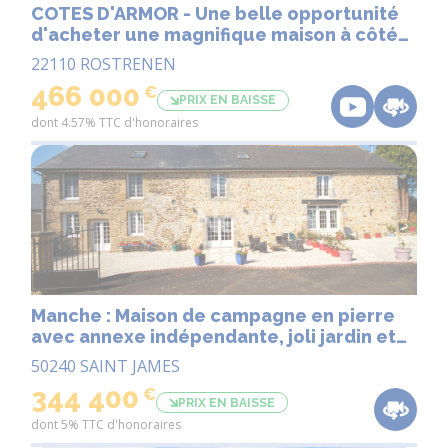
COTES D'ARMOR - Une belle opportunité
d'acheter une magnifique maison à côté
du canal de Nantes-Brest, proche
22110 ROSTRENEN
Rostrenen
466 000
€
PRIX EN BAISSE
dont 4.57% TTC d'honoraires
Manche : Maison de campagne en pierre
avec annexe indépendante, joli jardin et
dépendances, située dans un petit
50240 SAINT JAMES
hameau.
344 400
€
PRIX EN BAISSE
dont 5% TTC d'honoraires