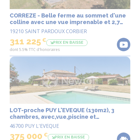
CORREZE - Belle ferme au sommet d'une
colline avec une vue imprenable et 2,7
hectares de terrain attenant.
19210 SAINT PARDOUX CORBIER
311 225
€
PRIX EN BAISSE
dont 5.5% TTC d'honoraires
LOT-proche PUY L'EVEQUE (130m2), 3
chambres, avec,vue,piscine et
dependances sure un terrain de 1.8 ha.
46700 PUY L'EVEQUE
375 000
€
PRIX EN BAISSE