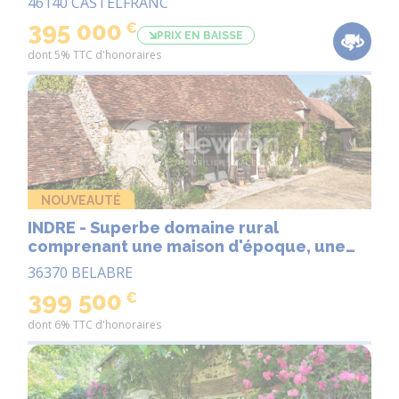
46140 CASTELFRANC
395 000
€
PRIX EN BAISSE
dont 5% TTC d'honoraires
NOUVEAUTÉ
INDRE - Superbe domaine rural
comprenant une maison d'époque, une
grange réaménagée, une piscine chauffée
36370 BELABRE
et 5 hectares.
399 500
€
dont 6% TTC d'honoraires