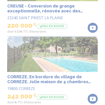
CREUSE - Conversion de grange
exceptionnelle, rénovée avec des
prestations haut de gamme, avec piscine
23240 SAINT PRIEST LA PLAINE
et deux granges.
220 000
€
PRIX EN BAISSE
dont 4.02% TTC d'honoraires
CORREZE. En bordure du village de
CORREZE. Jolie maison de 4 chambres
avec piscine, nichée dans un beau jardin
19800 CORREZE
de 2 112 m².
242 000
€
PRIX EN BAISSE
dont % TTC d'honoraires