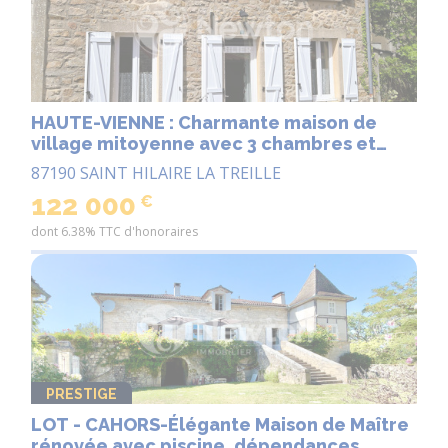
HAUTE-VIENNE : Charmante maison de
village mitoyenne avec 3 chambres et
combles aménagés, située dans un
87190 SAINT HILAIRE LA TREILLE
hameau calme à proximité de la ville
122 000
€
marchande de La Souterraine
dont 6.38% TTC d'honoraires
PRESTIGE
LOT - CAHORS-Élégante Maison de Maître
rénovée avec piscine, dépendances