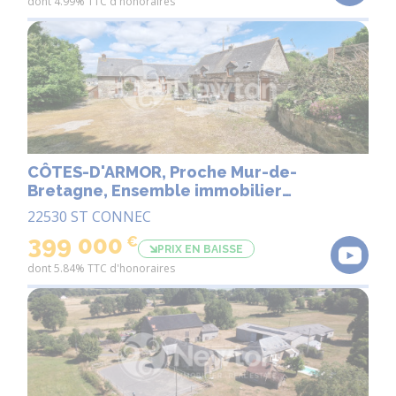
dont 4.99% TTC d'honoraires
CÔTES-D'ARMOR, Proche Mur-de-
Bretagne, Ensemble immobilier
d'exception, Activité touristique & cadre
22530 ST CONNEC
de vie privilégié
399 000
€
PRIX EN BAISSE
dont 5.84% TTC d'honoraires