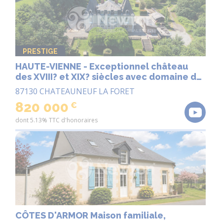
PRESTIGE
HAUTE-VIENNE - Exceptionnel château
des XVIII? et XIX? siècles avec domaine de
19 hectares et ancien complexe
87130 CHATEAUNEUF LA FORET
hospitalier de 1 200 m².
820 000
€
dont 5.13% TTC d'honoraires
CÔTES D'ARMOR Maison familiale,