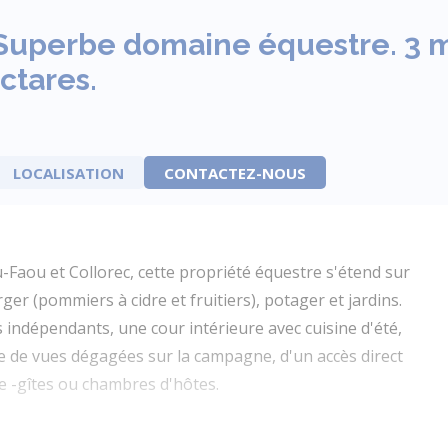
. Superbe domaine équestre. 3 
ctares.
LOCALISATION
CONTACTEZ-NOUS
Faou et Collorec, cette propriété équestre s'étend sur
er (pommiers à cidre et fruitiers), potager et jardins.
indépendants, une cour intérieure avec cuisine d'été,
e de vues dégagées sur la campagne, d'un accès direct
ue -gîtes ou chambres d'hôtes.
 de vie avec cheminée et poêle à bois Godin, une cuisine