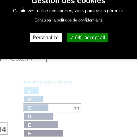
Gestion des cookies
Estimation des Couts
3810 EUR
Energie Max
Ce site web utilise des cookies, vous pouvez les gérer ici.
Consulter la politique de confidentialité
Personalize
OK, accept all
émissions
11
kg CO
2
/m²/an
Peu d'émissions de CO
2
A
B
C
11
D
E
94
F