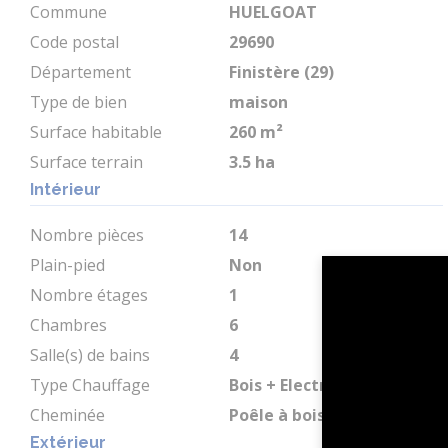
Commune
HUELGOAT
Code postal
29690
Département
Finistère (29)
Type de bien
maison
Surface habitable
260 m²
Surface terrain
3.5 ha
Intérieur
Nombre pièces
14
Plain-pied
Non
Nombre étages
1
Chambres
6
Salle(s) de bains
4
Type Chauffage
Bois + Electrique
Cheminée
Poêle à bois
Extérieur