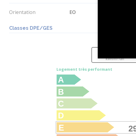
Orientation
EO
Classes DPE/GES
consommation
(énergie primaire)
294
kWh/m²/an
Logement très performant
A
B
C
D
E
2