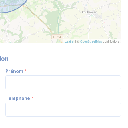
Leaflet
| ©
OpenStreetMap
contributors
ion
Prénom
Téléphone