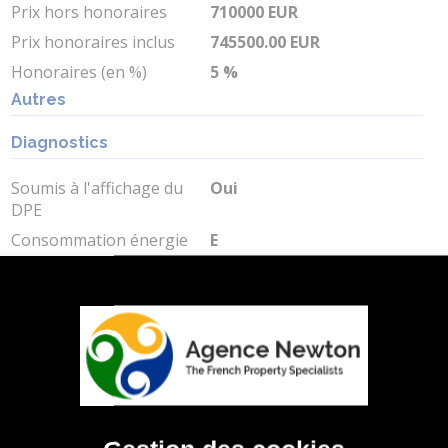
Prix hors honoraires
710000 EUR
Prix honoraires inclus
745500.00 EUR
Honoraires (en %)
5 %
Autres
Diagnostics
Soumis à l'affichage du
Oui
DPE
Consommation énergie
E
primaire
Valeur consommation
294.9 kWh/m2 par an
énergie primaire
Gaz Effet de Serre
B
Valeur Gaz Effet de serre
11 Kg CO2/m2/an
Estimation des Couts
2810 EUR
Energie Min