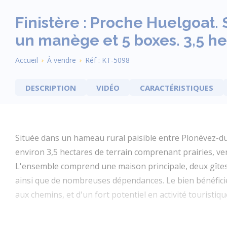
Finistère : Proche Huelgoat
un manège et 5 boxes. 3,5 he
Fil
Accueil
À vendre
Réf : KT-5098
d'Ariane
DESCRIPTION
VIDÉO
CARACTÉRISTIQUES
Située dans un hameau rural paisible entre Plonévez-du-
environ 3,5 hectares de terrain comprenant prairies, verg
L'ensemble comprend une maison principale, deux gîtes 
ainsi que de nombreuses dépendances. Le bien bénéfici
aux chemins, et d'un fort potentiel en activité touristiq
La maison principale offre au rez-de-chaussée une pièce