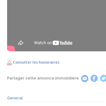
Propriété complète, adaptée à un projet équestre avec act
dépendances et potentiel de développement.
(5.00 % honoraires TTC à la charge de l'acquéreur.)
Katie TINNISWOOD (EI) Agent Commercial - Numéro RSA
Consulter les honoraires
Partager cette annonce immobilière
General