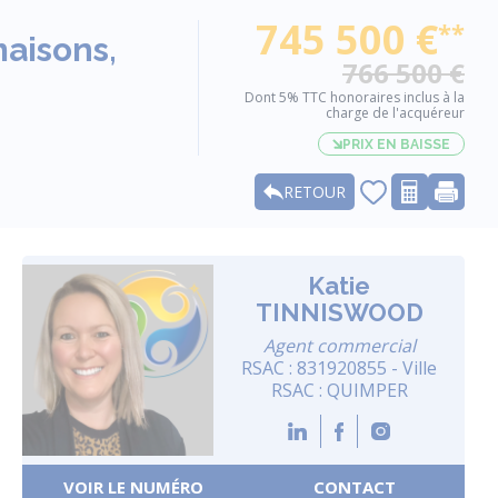
745 500 €
**
maisons,
766 500 €
Dont 5% TTC honoraires inclus à la
charge de l'acquéreur
PRIX EN BAISSE
RETOUR
Katie
TINNISWOOD
Agent commercial
RSAC : 831920855 - Ville
RSAC : QUIMPER
VOIR LE NUMÉRO
CONTACT