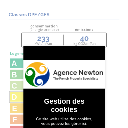
Classes DPE/GES
consommation
(énergie primaire)
émissions
233
40
kWh/m²/an
kg CO
2
/m²/an
Logement très performant
A
B
C
D
233
Gestion des
E
cookies
F
Ce site web utilise des cookies,
vous pouvez les gérer ici.