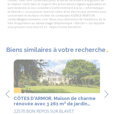
contact. Elles sont conservées pour la durée nécessaire à la gestion de
la relation client dans le respect des prescriptions légales applicables et
sont destinées à nos conseillers Conformément à la loi « informatique
et libertés », vous pouvez exercer votre droit d'accès aux données vous
concernant et les faire rectifier en contactant AGENCE NEWTON
contact@agencenewton.com. Nous vous informons de l’existence de la
liste d'opposition au démarchage téléphonique « Bloctel », sur laquelle
vous pouvez vous inscrire ici : https://conso.bloctel.fr/
Biens similaires à votre recherche
Exclusi
CÔTES D'ARMOR. Maison de charme
CÔ
2
rénovée avec 3 261 m² de jardin
lo
paysager en bord de rivière ? À pied
bâ
22570 BON REPOS SUR BLAVET
22