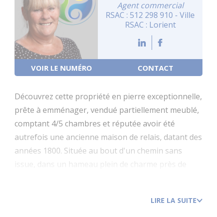
Agent commercial
RSAC : 512 298 910 - Ville
RSAC : Lorient
VOIR LE NUMÉRO
CONTACT
Découvrez cette propriété en pierre exceptionnelle,
prête à emménager, vendué partiellement meublé,
comptant 4/5 chambres et réputée avoir été
autrefois une ancienne maison de relais, datant des
années 1800. Située au bout d'un chemin sans
issue, dans un hameau plein de charme près de
Merléac, elle offre une tranquillité absolue tout en
se trouvant à seulement 15 minutes de Mur-de-
LIRE LA SUITE
Bretagne et du superbe lac de Guerlédan, avec ses