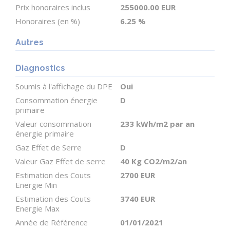
Yvonne LANG (EI) Agent Commercial - Numéro
Prix honoraires inclus
255000.00 EUR
RSAC : 512 298 910 - Lorient.
Honoraires (en %)
6.25 %
Autres
Diagnostics
Soumis à l'affichage du DPE
Oui
Consommation énergie
D
primaire
Valeur consommation
233 kWh/m2 par an
énergie primaire
Gaz Effet de Serre
D
Valeur Gaz Effet de serre
40 Kg CO2/m2/an
Estimation des Couts
2700 EUR
Energie Min
Estimation des Couts
3740 EUR
Energie Max
Année de Référence
01/01/2021