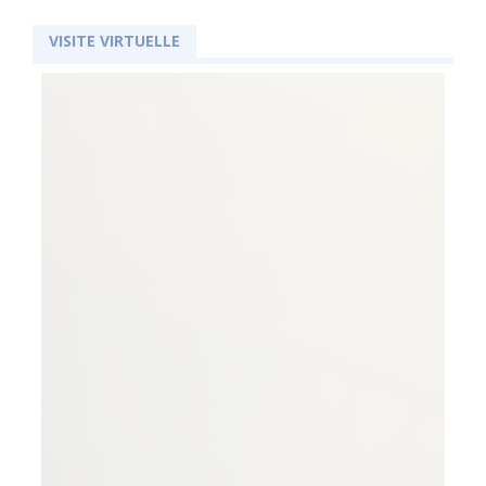
plages aménagées, ses activités nautiques et ses
restaurants.
VISITE VIRTUELLE
POINTS FORTS DE LA PROPRIÉTÉ
- Superbe maison en pierre du XIX? siècle,
restaurée avec goût et pleine de caractère
- 4/5 chambres réparties sur trois niveaux spacieux
- Poutres apparentes, charme d'origine et confort
moderne
- Environnement rural calme et reposant
REZ-DE-CHAUSSÉE
- Salon chaleureux et accueillant avec poêle à bois
- Grande cuisine/salle à manger, également
équipée d'un poêle à bois
- Buanderie pratique et WC séparés