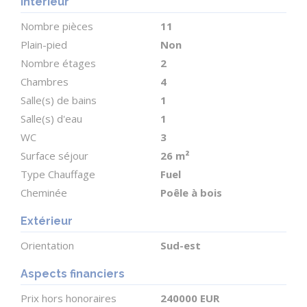
- Abri bois couvert
Intérieur
- Vestiges de l'ancien relais, apportant un élément
Nombre pièces
11
architectural unique
Plain-pied
Non
- Agréable terrasse ensoleillée menant à un jardin
Nombre étages
2
paisible
Chambres
4
- Vues panoramiques sur la campagne, idéales
Salle(s) de bains
1
pour les repas en plein air et les moments de
Salle(s) d'eau
1
détente
WC
3
Surface séjour
26 m²
Cette propriété d'exception allie charme rustique et
Type Chauffage
Fuel
Cheminée
Poêle à bois
confort moderne dans un environnement
campagnard serein. Parfaite comme résidence
Extérieur
principale, maison de vacances ou investissement
Orientation
Sud-est
locatif. (6.25 % honoraires TTC à la charge de
l'acquéreur.)
Aspects financiers
Prix hors honoraires
240000 EUR