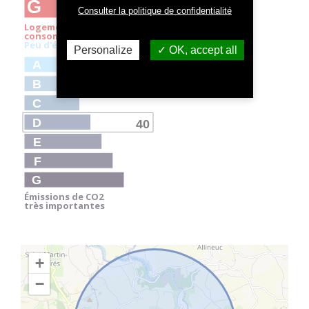
G
Consulter la politique de confidentialité
Logement extrêmement
consommateur d'énergie
Peu d'émissions de CO
2
Personalize
OK, accept all
A
B
C
D
40
E
F
G
Émissions de CO
2
très importantes
+
−