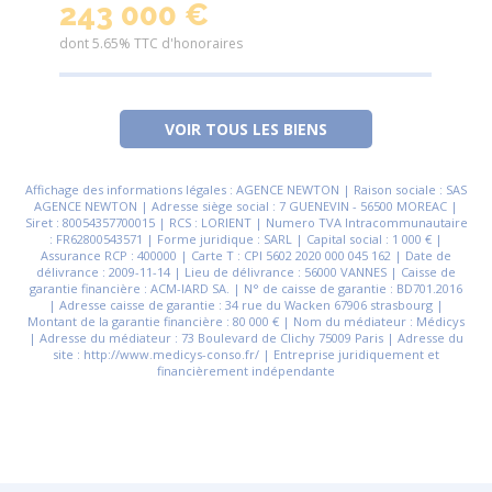
de l'Abbaye de Bon Repos
pr
243 000 €
2
dont 5.65% TTC d'honoraires
dont
VOIR TOUS LES BIENS
Affichage des informations légales : AGENCE NEWTON | Raison sociale : SAS
AGENCE NEWTON | Adresse siège social : 7 GUENEVIN - 56500 MOREAC |
Siret : 80054357700015 | RCS : LORIENT | Numero TVA Intracommunautaire
: FR62800543571 | Forme juridique : SARL | Capital social : 1 000 € |
Assurance RCP : 400000 | Carte T : CPI 5602 2020 000 045 162 | Date de
délivrance : 2009-11-14 | Lieu de délivrance : 56000 VANNES | Caisse de
garantie financière : ACM-IARD SA. | N° de caisse de garantie : BD701.2016
| Adresse caisse de garantie : 34 rue du Wacken 67906 strasbourg |
Montant de la garantie financière : 80 000 € | Nom du médiateur : Médicys
| Adresse du médiateur : 73 Boulevard de Clichy 75009 Paris | Adresse du
site : http://www.medicys-conso.fr/ | Entreprise juridiquement et
financièrement indépendante