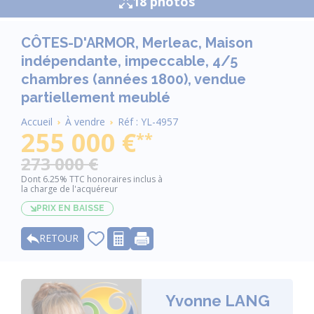
18 photos
CÔTES-D'ARMOR, Merleac, Maison
indépendante, impeccable, 4/5
chambres (années 1800), vendue
partiellement meublé
Fil
Accueil
À vendre
Réf : YL-4957
d'Ariane
255 000 €
**
273 000 €
Dont 6.25% TTC honoraires inclus à
la charge de l'acquéreur
PRIX EN BAISSE
RETOUR
Yvonne LANG