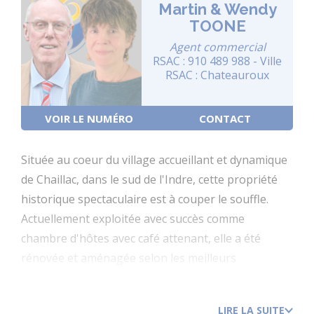
Martin & Wendy
TOONE
Agent commercial
RSAC : 910 489 988 - Ville
RSAC : Chateauroux
VOIR LE NUMÉRO
CONTACT
Située au coeur du village accueillant et dynamique
de Chaillac, dans le sud de l'Indre, cette propriété
historique spectaculaire est à couper le souffle.
Actuellement exploitée avec succès comme
chambre d'hôtes avec café attenant, elle a été
rénovée et aménagée selon les meilleurs
standards, avec un souci du détail exceptionnel.
Répartie sur trois étages, elle comprend au rez-de-
LIRE LA SUITE