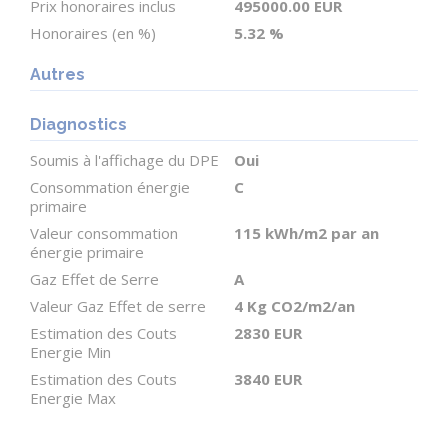
un magnifique espace de vie avec une cuisine en
Prix honoraires inclus
495000.00 EUR
coin et une ravissante salle de bains. Au-dessus se
Honoraires (en %)
5.32 %
trouve un grenier de grande taille abritant les
Autres
chauffe-eau, qui pourrait faire l'objet
d'aménagements supplémentaires.
Diagnostics
Soumis à l'affichage du DPE
Oui
Le café constitue un atout intéressant pour la
Consommation énergie
C
chambre d'hôtes : il dispose de sa propre entrée,
primaire
d'un bar, d'une machine à café professionnelle, de
Valeur consommation
115 kWh/m2 par an
énergie primaire
tables et de chaises, ainsi que de toilettes séparées.
Gaz Effet de Serre
A
Les propriétaires actuels ont su préserver un bon
Valeur Gaz Effet de serre
4 Kg CO2/m2/an
équilibre entre vie professionnelle et vie privée en
Estimation des Couts
2830 EUR
ouvrant le café 10 heures par semaine, mais cette
Energie Min
durée pourrait bien sûr être augmentée. Il est
Estimation des Couts
3840 EUR
également possible, si vous le souhaitez, de
Energie Max
reconvertir cet espace en logement privé.