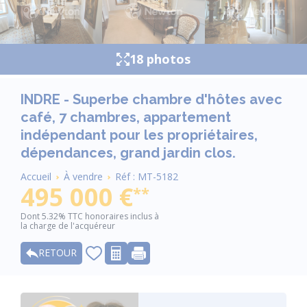
18 photos
INDRE - Superbe chambre d'hôtes avec
café, 7 chambres, appartement
indépendant pour les propriétaires,
dépendances, grand jardin clos.
Fil
Accueil
À vendre
Réf : MT-5182
d'Ariane
495 000 €
**
Dont 5.32% TTC honoraires inclus à
la charge de l'acquéreur
RETOUR