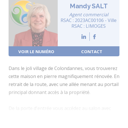
Mandy SALT
Agent commercial
RSAC : 2023AC00106 - Ville
RSAC : LIMOGES
VOIR LE NUMÉRO
CONTACT
Dans le joli village de Colondannes, vous trouverez
cette maison en pierre magnifiquement rénovée. En
retrait de la route, avec une allée menant au portail
principal donnant accès à la propriété.
De la porte d'entrée vous accédez au salon avec
poêle à bois, à droite se trouvent la cuisine et la
salle à manger, toutes à aire ouverte.Depuis le