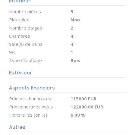
Intérieur
Nombre pièces
5
Ce bien est exempté de l'obligation de DPE en vertu
Plain-pied
Non
de la législation suivante
Nombre étages
2
Article R126-15
Chambres
4
Version en vigueur depuis le 01 juillet 2021
Salle(s) de bains
4
Création Décret n°2021-872 du 30 juin 2021 - art.
WC
1
(6.09 % honoraires TTC à la charge de l'acquéreur.)
Type Chauffage
Bois
Mandy SALT (EI) Agent Commercial - Numéro RSAC
Extérieur
: 2023AC00106 - Limoges.
Aspects financiers
Prix hors honoraires
115000 EUR
Prix honoraires inclus
122000.00 EUR
Honoraires (en %)
6.09 %
Autres