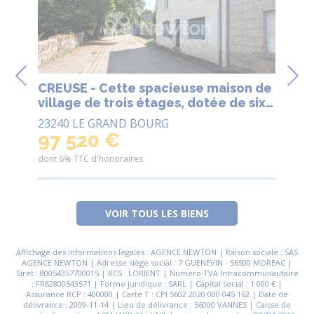
CREUSE - Cette spacieuse maison de
CR
village de trois étages, dotée de six
Ma
chambres, se trouve à quelques pas
So
23240 LE GRAND BOURG
23
des commerces.
97 520 €
7
dont 6% TTC d'honoraires
dont
VOIR TOUS LES BIENS
Affichage des informations légales : AGENCE NEWTON | Raison sociale : SAS
AGENCE NEWTON | Adresse siège social : 7 GUENEVIN - 56500 MOREAC |
Siret : 80054357700015 | RCS : LORIENT | Numero TVA Intracommunautaire
: FR62800543571 | Forme juridique : SARL | Capital social : 1 000 € |
Assurance RCP : 400000 | Carte T : CPI 5602 2020 000 045 162 | Date de
délivrance : 2009-11-14 | Lieu de délivrance : 56000 VANNES | Caisse de