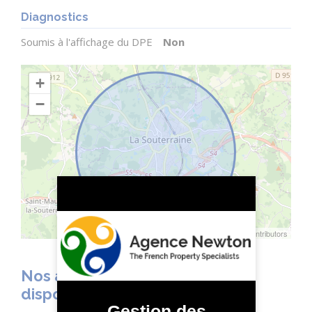
Diagnostics
Soumis à l'affichage du DPE
Non
+
−
Leaflet
| ©
OpenStreetMap
contributors
Nos agents se tiennent à votre
disposition
Gestion des