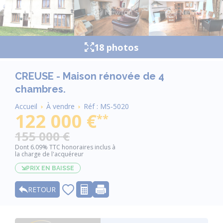
18 photos
CREUSE - Maison rénovée de 4
chambres.
Fil
Accueil
À vendre
Réf : MS-5020
d'Ariane
122 000 €
**
155 000 €
Dont 6.09% TTC honoraires inclus à
la charge de l'acquéreur
PRIX EN BAISSE
RETOUR