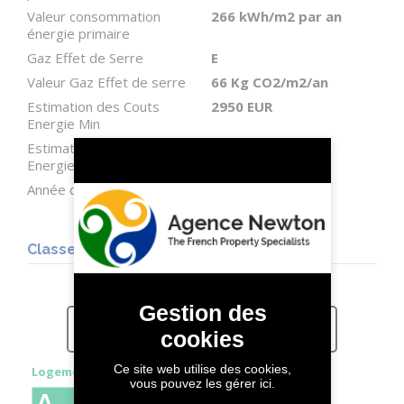
Valeur consommation
266 kWh/m2 par an
énergie primaire
Gaz Effet de Serre
E
Valeur Gaz Effet de serre
66 Kg CO2/m2/an
Estimation des Couts
2950 EUR
Energie Min
Estimation des Couts
4040 EUR
Energie Max
Année de Référence
13/07/2023
Classes DPE/GES
consommation
(énergie primaire)
émissions
Gestion des
266
66
cookies
kWh/m²/an
kg CO
2
/m²/an
Ce site web utilise des cookies,
Logement très performant
vous pouvez les gérer ici.
A