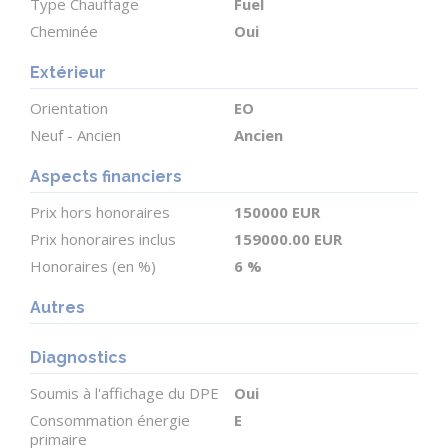
Type Chauffage
Fuel
rénovation, à la recherche d'un cadre rural calme,
Cheminée
Oui
tout en restant proche des services essentiels.
(6.00 % honoraires TTC à la charge de l'acquéreur.)
Extérieur
Orientation
EO
Karen GRIFFIN (EI) Agent Commercial - Numéro
Neuf - Ancien
Ancien
RSAC : 519 220 321 - Angouleme.
Aspects financiers
Prix hors honoraires
150000 EUR
Prix honoraires inclus
159000.00 EUR
Honoraires (en %)
6 %
Autres
Diagnostics
Soumis à l'affichage du DPE
Oui
Consommation énergie
E
primaire