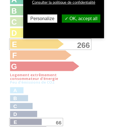
Consulter la politique de confidentialité
B
Personalize
OK, accept all
C
D
E
266
F
G
Logement extrêmement
consommateur d'énergie
Peu d'émissions de CO
2
A
B
C
D
E
66