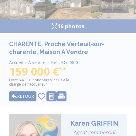
16 photos
CHARENTE, Proche Verteuil-sur-
charente, Maison A Vendre
Fil
Accueil
À vendre
Réf : KG-4800
d'Ariane
159 000 €
**
Dont 6% TTC honoraires inclus à la
charge de l'acquéreur
RETOUR
Karen GRIFFIN
Agent commercial