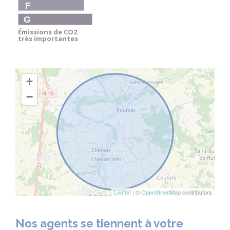
F
G
Émissions de CO
2
très importantes
+
−
Leaflet
| ©
OpenStreetMap
contributors
Nos agents se tiennent à votre