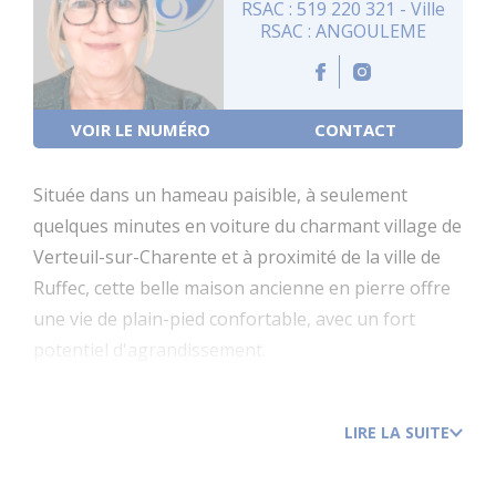
RSAC : 519 220 321 - Ville
RSAC : ANGOULEME
VOIR LE NUMÉRO
CONTACT
Située dans un hameau paisible, à seulement
quelques minutes en voiture du charmant village de
Verteuil-sur-Charente et à proximité de la ville de
Ruffec, cette belle maison ancienne en pierre offre
une vie de plain-pied confortable, avec un fort
potentiel d'agrandissement.
La surface habitable est d'environ 104m²,
LIRE LA SUITE
comprenant un hall d'entrée, un escalier menant au
grenier, un séjour, une cuisine, des toilettes, une