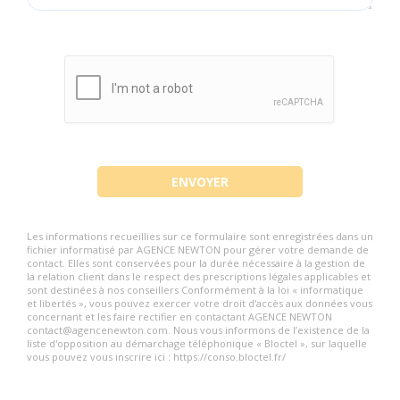
deuxième porte mène à la vaste chambre
parentale, avec parquet en châtaignier, hauts
plafonds, cheminée d'époque, volets intérieurs et
grande fenêtre donnant sur le jardin. Elle
communique directement avec le palier de l'escalier
en chêne.
Ce palier comporte une porte reliant les chambres
principales aux studios, une porte qui peut être
Les informations recueillies sur ce formulaire sont enregistrées dans un
verrouillée pour isoler ces derniers. On y trouve
fichier informatisé par AGENCE NEWTON pour gérer votre demande de
contact. Elles sont conservées pour la durée nécessaire à la gestion de
également une autre chambre, aujourd'hui utilisée
la relation client dans le respect des prescriptions légales applicables et
sont destinées à nos conseillers Conformément à la loi « informatique
comme atelier, ainsi que l'escalier en chêne
et libertés », vous pouvez exercer votre droit d'accès aux données vous
concernant et les faire rectifier en contactant AGENCE NEWTON
montant vers un second grand (5.00 % honoraires
contact@agencenewton.com. Nous vous informons de l’existence de la
liste d'opposition au démarchage téléphonique « Bloctel », sur laquelle
TTC à la charge de l'acquéreur.)
vous pouvez vous inscrire ici : https://conso.bloctel.fr/
Stuart BURNS (EI) Agent Commercial - Numéro