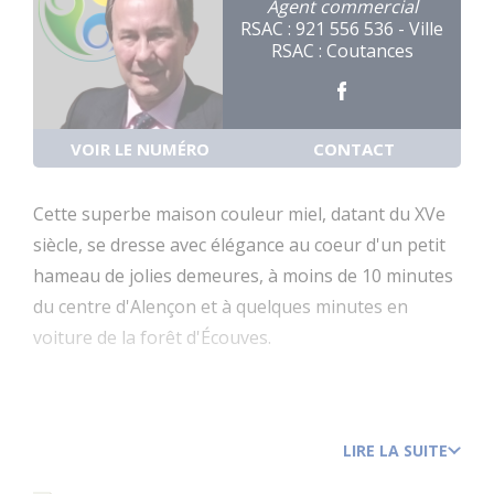
Agent commercial
RSAC : 921 556 536 - Ville
RSAC : Coutances
VOIR LE NUMÉRO
CONTACT
Cette superbe maison couleur miel, datant du XVe
siècle, se dresse avec élégance au coeur d'un petit
hameau de jolies demeures, à moins de 10 minutes
du centre d'Alençon et à quelques minutes en
voiture de la forêt d'Écouves.
Alençon fut longtemps célèbre pour sa dentelle au
point d'Alençon et pour avoir été l'un des duchés
LIRE LA SUITE
attribués aux fils du roi de France. Aujourd'hui
capitale de l'Orne, la ville offre tous les services