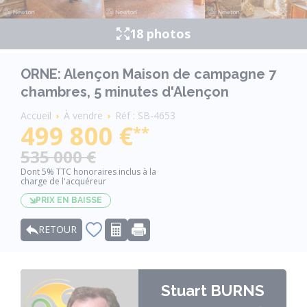
18 photos
ORNE: Alençon Maison de campagne 7
chambres, 5 minutes d'Alençon
Fil
Accueil
À vendre
Réf : SB-4653
d'Ariane
499 800 €
**
535 000 €
Dont 5% TTC honoraires inclus à la
charge de l'acquéreur
PRIX EN BAISSE
RETOUR
Stuart BURNS