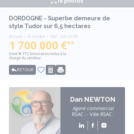
18 photos
DORDOGNE - Superbe demeure de
style Tudor sur 6,5 hectares
Fil
Accueil
À vendre
Réf : DN-5130
d'Ariane
1 700 000 €
**
Dont % TTC honoraires inclus à la
charge du vendeur
RETOUR
Dan NEWTON
Agent commercial
RSAC : - Ville RSAC :