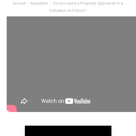
Fil
Accueil
Actualités
Do you want a Property Appraisal or a
d'Ariane
Valuation in France?
RETOUR AUX ACTUALITÉS